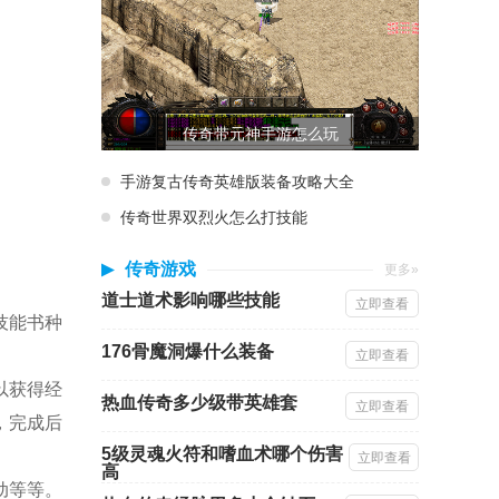
传奇带元神手游怎么玩
手游复古传奇英雄版装备攻略大全
传奇世界双烈火怎么打技能
传奇游戏
更多»
道士道术影响哪些技能
立即查看
技能书种
176骨魔洞爆什么装备
。
立即查看
以获得经
热血传奇多少级带英雄套
立即查看
，完成后
5级灵魂火符和嗜血术哪个伤害
立即查看
高
动等等。