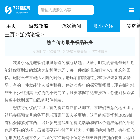
主页
游戏攻略
游戏新闻
职业介绍
传奇
主页
>
游戏论坛
>
热血传奇最牛极品装备
发布时间 : 2026-02-12 03:57
文章来源 ： 777找服网
装备永远是老铁们津津乐道的核心话题，从新手时期的青铜剑到后期
能让你爽到爆的裁决之杖和屠龙刀，每一件都给兄弟们带来过难忘的回
忆。记得当年在玛法大陆的时候，老玩家们都知道那些顶级装备有多稀
罕，有的一件就能让人咸鱼翻身。伴这么多年的探索和积累，现在都能总
结出不少识别真正好货的小窍门了，只要掌握了这些技巧，你也能从众多
装备中找到属于自己的那件神装。
想获得心仪的宝贝，首先得知道它们从哪来。在咱们熟悉的地图里，
祖玛寺庙和赤月峡谷可是老玩家们常去的宝地，这里的精英怪和BOSS都
有机会掉落好东西。另外参与游戏里的魔龙浩劫和矿区争霸战这样的活动
也是不错的选择，虽然需要花些时间和精力，但回报绝对值得。有些细心
的朋友还发现在各大主城的NPC商铺中偶尔会刷出属性特别的装备，这时