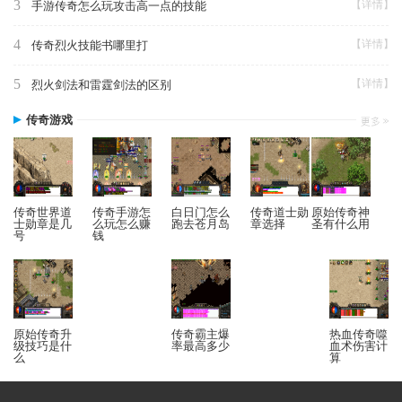
3
【详情】
手游传奇怎么玩攻击高一点的技能
4
【详情】
传奇烈火技能书哪里打
5
【详情】
烈火剑法和雷霆剑法的区别
传奇游戏
传奇世界道
传奇手游怎
白日门怎么
传奇道士勋
原始传奇神
士勋章是几
么玩怎么赚
跑去苍月岛
章选择
圣有什么用
号
钱
原始传奇升
传奇霸主爆
热血传奇噬
级技巧是什
率最高多少
血术伤害计
么
算