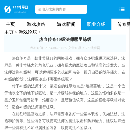
主页
游戏攻略
游戏新闻
职业介绍
传奇
主页
>
游戏论坛
>
热血传奇40级法师哪里练级
发布时间 : 2023-10-26 02:59
文章来源 ： 777找服网
热血传奇是一款非常经典的网络游戏，拥有众多职业供玩家选择。法
师是一种非常强大的角色职业，拥有强大的魔法攻击和较高的爆发力。当
法师达到40级时，可以解锁更多的技能和装备，提升自己的战斗能力。在
40级的阶段，法师应该选择哪里练级呢？
对于40级的法师来说，最适合的练级地点是“暗黑墓地”。这是一个位
于地表之下的地下城区域，是一片朦胧神秘的地方。这里的怪物多数是一
些护卫和骷髅弓箭手，难度适中，且经验值较高。这里的怪物等级相对较
低，适合40级的法师进行练级。
在前往暗黑墓地之前，法师需要准备好一些基本装备，例如法杖、法
袍和护腕等。这些装备可以提高法师的魔法攻击和防御能力。建议法师选
择一些具有法术加成属性的装备，以提高法术的威力。