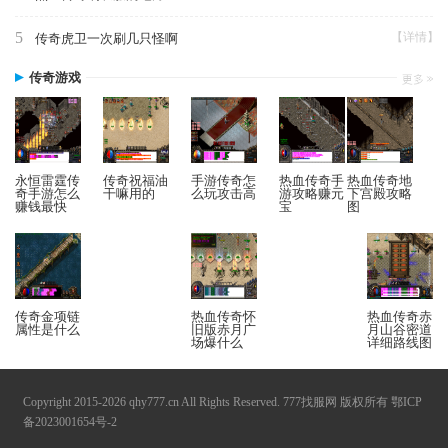
5
【详情】
传奇虎卫一次刷几只怪啊
传奇游戏
永恒雷霆传
传奇祝福油
手游传奇怎
热血传奇手
热血传奇地
奇手游怎么
干嘛用的
么玩攻击高
游攻略赚元
下宫殿攻略
赚钱最快
宝
图
传奇金项链
热血传奇怀
热血传奇赤
属性是什么
旧版赤月广
月山谷密道
场爆什么
详细路线图
Copyright 2015-2026 qhy777.cn All Rights Reserved. 777找服网 版权所有
鄂ICP
备2023001654号-2