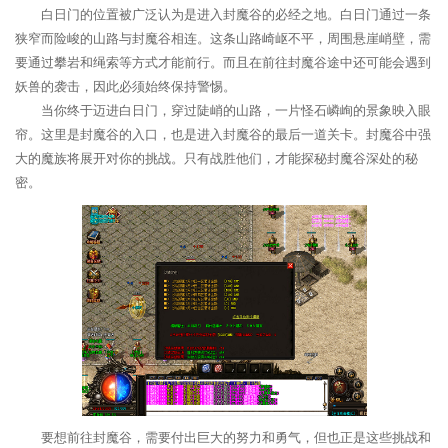
白日门的位置被广泛认为是进入封魔谷的必经之地。白日门通过一条
狭窄而险峻的山路与封魔谷相连。这条山路崎岖不平，周围悬崖峭壁，需
要通过攀岩和绳索等方式才能前行。而且在前往封魔谷途中还可能会遇到
妖兽的袭击，因此必须始终保持警惕。
当你终于迈进白日门，穿过陡峭的山路，一片怪石嶙峋的景象映入眼
帘。这里是封魔谷的入口，也是进入封魔谷的最后一道关卡。封魔谷中强
大的魔族将展开对你的挑战。只有战胜他们，才能探秘封魔谷深处的秘
密。
要想前往封魔谷，需要付出巨大的努力和勇气，但也正是这些挑战和