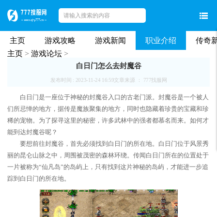
主页
游戏攻略
游戏新闻
职业介绍
传奇
主页
>
游戏论坛
>
白日门怎么去封魔谷
发布时间 : 2023-11-24 16:59
文章来源 ： 777找服网
白日门是一座位于神秘的封魔谷入口的古老门派。封魔谷是一个被人
们所忌惮的地方，据传是魔族聚集的地方，同时也隐藏着珍贵的宝藏和珍
稀的宠物。为了探寻这里的秘密，许多武林中的强者都慕名而来。如何才
能到达封魔谷呢？
要想前往封魔谷，首先必须找到白日门的所在地。白日门位于风景秀
丽的昆仑山脉之中，周围被茂密的森林环绕。传闻白日门所在的位置处于
一片被称为“仙凡岛”的岛屿上，只有找到这片神秘的岛屿，才能进一步追
踪到白日门的所在地。