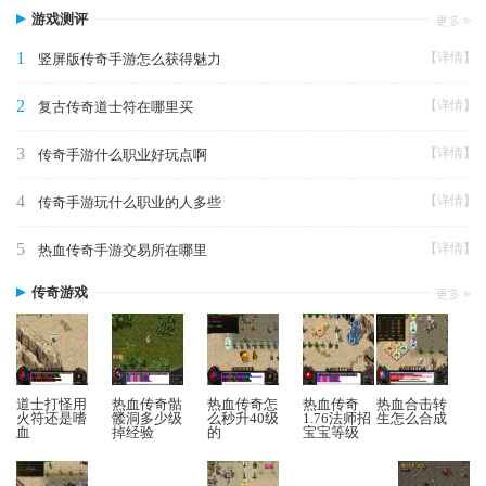
游戏测评
1
【详情】
竖屏版传奇手游怎么获得魅力
2
【详情】
复古传奇道士符在哪里买
3
【详情】
传奇手游什么职业好玩点啊
4
【详情】
传奇手游玩什么职业的人多些
5
【详情】
热血传奇手游交易所在哪里
传奇游戏
道士打怪用
热血传奇骷
热血传奇怎
热血传奇
热血合击转
火符还是嗜
髅洞多少级
么秒升40级
1.76法师招
生怎么合成
血
掉经验
的
宝宝等级