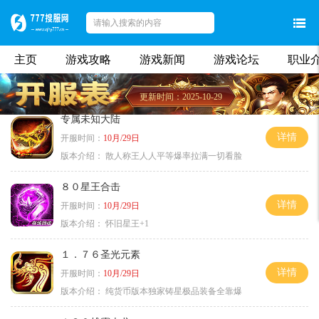
主页
游戏攻略
游戏新闻
游戏论坛
职业
更新时间：2025-10-29
专属未知大陆
详情
开服时间：
10月/29日
版本介绍：
散人称王人人平等爆率拉满一切看脸
８０星王合击
详情
开服时间：
10月/29日
版本介绍：
怀旧星王+1
１．７６圣光元素
详情
开服时间：
10月/29日
版本介绍：
纯货币版本独家铸星极品装备全靠爆