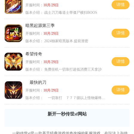
详情
开服时间：
10月/29日
版本介绍：
战士刀刀毒道士带僵尸横扫BOOS
暗黑起源第三季
详情
开服时间：
10月/29日
版本介绍：
2024独家暗黑版本.提前泄密
希望传奇
详情
开服时间：
10月/29日
版本介绍：
免费挂机一切靠打超低消费三天拿沙
最快的刀
详情
开服时间：
10月/29日
版本介绍：
一切靠打 ７７７级以上怪物爆终极
新开一秒传世sf网站
一秒传世sf是一款基于经典游戏传奇改编的私服游戏，在玩法上与传