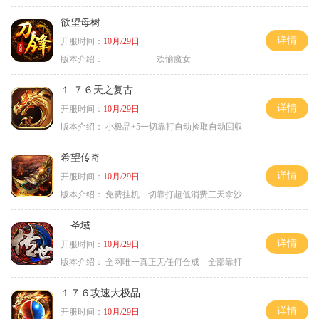
欲望母树
详情
开服时间：
10月/29日
版本介绍：
欢愉魔女
１.７６天之复古
详情
开服时间：
10月/29日
版本介绍：
小极品+5一切靠打自动捡取自动回収
希望传奇
详情
开服时间：
10月/29日
版本介绍：
免费挂机一切靠打超低消费三天拿沙
圣域
详情
开服时间：
10月/29日
版本介绍：
全网唯一真正无任何合成 全部靠打
１７６攻速大极品
详情
开服时间：
10月/29日