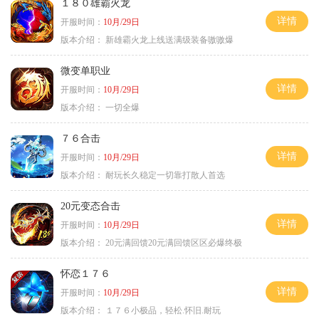
１８０雄霸火龙
详情
开服时间：
10月/29日
版本介绍：
新雄霸火龙上线送满级装备嗷嗷爆
微变单职业
详情
开服时间：
10月/29日
版本介绍：
一切全爆
７６合击
详情
开服时间：
10月/29日
版本介绍：
耐玩长久稳定一切靠打散人首选
20元变态合击
详情
开服时间：
10月/29日
版本介绍：
20元满回馈20元满回馈区区必爆终极
怀恋１７６
详情
开服时间：
10月/29日
版本介绍：
１７６小极品，轻松.怀旧.耐玩