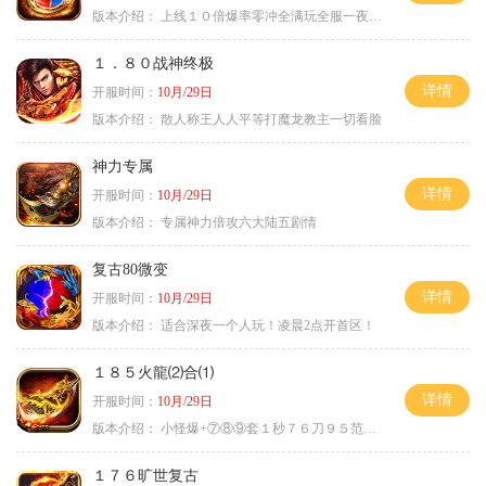
版本介绍：
上线１０倍爆率零冲全满玩全服一夜终极
１．８０战神终极
详情
开服时间：
10月/29日
版本介绍：
散人称王人人平等打魔龙教主一切看脸
神力专属
详情
开服时间：
10月/29日
版本介绍：
专属神力倍攻六大陆五剧情
复古80微变
详情
开服时间：
10月/29日
版本介绍：
适合深夜一个人玩！凌晨2点开首区！
１８５火龍⑵合⑴
详情
开服时间：
10月/29日
版本介绍：
小怪爆+⑦⑧⑨套１秒７６刀９５范围捡
１７６旷世复古