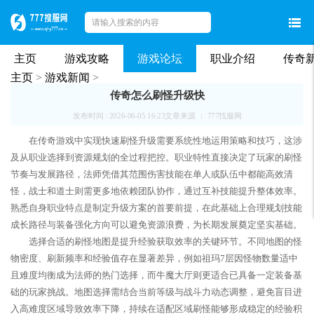
主页
游戏攻略
游戏论坛
职业介绍
传奇
主页
>
游戏新闻
>
传奇怎么刷怪升级快
发布时间 : 2026-06-05 16:23
文章来源 ： 777找服网
在传奇游戏中实现快速刷怪升级需要系统性地运用策略和技巧，这涉
及从职业选择到资源规划的全过程把控。职业特性直接决定了玩家的刷怪
节奏与发展路径，法师凭借其范围伤害技能在单人或队伍中都能高效清
怪，战士和道士则需更多地依赖团队协作，通过互补技能提升整体效率。
熟悉自身职业特点是制定升级方案的首要前提，在此基础上合理规划技能
成长路径与装备强化方向可以避免资源浪费，为长期发展奠定坚实基础。
选择合适的刷怪地图是提升经验获取效率的关键环节。不同地图的怪
物密度、刷新频率和经验值存在显著差异，例如祖玛7层因怪物数量适中
且难度均衡成为法师的热门选择，而牛魔大厅则更适合已具备一定装备基
础的玩家挑战。地图选择需结合当前等级与战斗力动态调整，避免盲目进
入高难度区域导致效率下降，持续在适配区域刷怪能够形成稳定的经验积