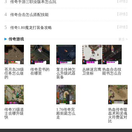
3
【详情】
传奇手游三职业版本怎么玩
4
【详情】
传奇合击怎么搭配技能
5
【详情】
传奇1.80魔龙打装备攻略
传奇游戏
苍月岛28级
传奇卖书的
复古传神怎
丛林迷宫鹰
热血合击技
任务怎么做
在哪里
么升级武器
卫坐标
能书怎么合
的
装备
传奇35级道
1.76传奇宫
热血传奇噬
士去哪升级
殿前庭怎么
血术和灵魂
快
走
火符费蓝对
比