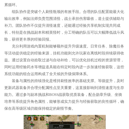
累循环。
组队协作是突破个人刷怪瓶颈的有效手段。合理的队伍配置能最大化
输出效率，例如法师负责范围清怪，战士承担伤害吸收，道士提供辅助与
补刀。团队协作不仅提升清怪速度，还能通过经验共享机制实现共同成
长，特别是在挑战副本和精英怪时，分工明确的队伍可以大幅降低战斗风
险，获得更丰厚的经验回报。
充分利用游戏内置机制能够额外提升升级速度。日常任务、除魔任务
等活动提供稳定的经验来源，挂机功能则允许玩家在离线时段持续获得收
益。通过设置自动拾取过滤与自动补给，可以优化挂机过程的资源管理，
同时运用经验药水等增益道具能在特定时段内进一步加速经验获取，这些
系统功能的组合运用构成了全天候的升级保障体系。
装备与属性的持续强化是维持刷怪效率的基础支撑。等级提升，及时
更新武器装备并合理分配属性点至关重要，这直接影响到清怪速度与生存
能力。通过参与副本挑战和BOSS战获取优质装备，配合勋章升级、坐骑
培养等系统提升角色属性，能够形成实力提升与经验获取的良性循环，确
保在高等级区域仍能保持稳定的刷怪节奏。