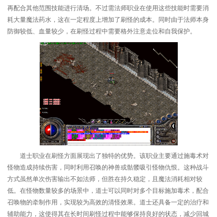
再配合其他范围技能进行清场。不过需法师职业在使用这些技能时需要消
耗大量魔法药水，这在一定程度上增加了刷怪的成本。同时由于法师本身
防御较低、血量较少，在刷怪过程中需要格外注意走位和自我保护。
道士职业在刷怪方面展现出了独特的优势。该职业主要通过施毒术对
怪物造成持续伤害，同时利用召唤的神兽或骷髅吸引怪物仇恨。这种战斗
方式虽然单次伤害输出不如法师，但胜在持久稳定，且魔法消耗相对较
低。在怪物数量较多的场景中，道士可以同时对多个目标施加毒术，配合
召唤物的牵制作用，实现较为高效的清怪效果。道士还具备一定的治疗和
辅助能力，这使得其在长时间刷怪过程中能够保持良好的状态，减少回城