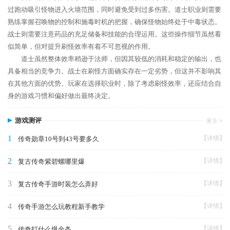
过跑动吸引怪物进入火墙范围，同时避免受到过多伤害。道士职业则需要
熟练掌握召唤物的控制和施毒时机的把握，确保怪物始终处于中毒状态。
战士则需要注意药品的充足储备和技能的合理运用。这些操作细节虽然看
似简单，但对提升刷怪效率有着不可忽视的作用。
道士虽然整体效率稍逊于法师，但因其较低的消耗和稳定的输出，也
具备相当的竞争力。战士在刷怪方面确实存在一定劣势，但这并不影响其
在其他方面的优势。玩家在选择职业时，除了考虑刷怪效率，还应结合自
身的游戏习惯和偏好做出最终决定。
游戏测评
1
【详情】
传奇勋章10号到43号要多久
2
【详情】
复古传奇紫碧螺哪里爆
3
【详情】
复古传奇手游时装怎么弄好
4
【详情】
传奇手游怎么玩教程新手教学
5
【详情】
传奇打什么爆金条