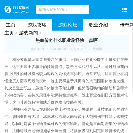
主页
游戏攻略
游戏论坛
职业介绍
传奇
主页
>
游戏新闻
>
热血传奇什么职业刷怪快一点啊
发布时间 : 2026-06-08 10:27
文章来源 ： 777找服网
刷怪效率是玩家普遍关注的重点。不同职业在刷怪能力上确实存在差
异，这主要源于各职业的技能特点、攻击方式和战斗风格。通过对游戏内
职业特性的可以得出较为客观的刷怪效率排序。通常来说，法师职业在刷
怪速度方面表现最为突出，这主要得益于其拥有的大范围群体攻击技能。
其次是道士职业，虽然单体输出不如法师，但凭借召唤物的辅助和施毒术
的持续伤害，在持久刷怪中能保持稳定效率。战士职业在刷怪方面相对较
慢，这与其近战特性和缺乏群体攻击技能有关。
法师职业之所以在刷怪速度上占据优势，关键在于其技能组合的独特
性。该职业拥有火墙、冰咆哮和流星火雨等多个大范围伤害技能，这些技
能可以同时对多个怪物造成可观的伤害输出。特别是在面对密集的怪物群
时，法师可以通过合理施放火墙技能，将怪物吸引到固定区域持续灼烧，