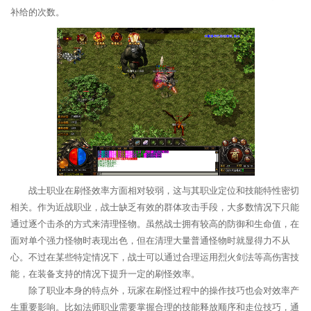
补给的次数。
战士职业在刷怪效率方面相对较弱，这与其职业定位和技能特性密切
相关。作为近战职业，战士缺乏有效的群体攻击手段，大多数情况下只能
通过逐个击杀的方式来清理怪物。虽然战士拥有较高的防御和生命值，在
面对单个强力怪物时表现出色，但在清理大量普通怪物时就显得力不从
心。不过在某些特定情况下，战士可以通过合理运用烈火剑法等高伤害技
能，在装备支持的情况下提升一定的刷怪效率。
除了职业本身的特点外，玩家在刷怪过程中的操作技巧也会对效率产
生重要影响。比如法师职业需要掌握合理的技能释放顺序和走位技巧，通