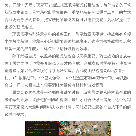
统。开服90天后，玩家可以通过挖宝获得屠龙传世装备，每件装备的平均
获取成本较高，且容易挖出重复部件，重复的装备可以通过二合一的方式
合成更高等级的装备。挖宝获得的屠龙装备可以进行交易，为玩家提供了
更多的获取途径。
玩家需要特别注意材料的准备工作。教皇纹章需要通过挑战稀有首领
米尔教皇获得，地藏王心脏则需要击败地藏魔王。这些首领挑战需要玩家
具备一定的战斗能力，建议组队进行以提高效率。
除了武器合成，衣服类的屠龙装备合成同样重要。骑士战袍的合成与
绿玉屠龙类似，也需要开服45天后才能合成。合成衣服时需要特别注意性
别选择，如果合成错误将导致无法穿戴。合成骑士战袍需要6本炼造手
札、1件麒麟战甲、2个巨人骸骨、10个创造宝石和40万传奇币。与武器
合成一样，衣服合成也需要消耗大量稀有材料和游戏货币。
屠龙装备的合成是一个循序渐进的过程。玩家需要先从较容易合成的
破馆珍剑开始，逐步进阶到赤血魔剑，最后才能合成绿玉屠龙。这个过程
需要玩家投入大量时间和精力收集材料，同时还要注意各个合成环节的解
锁时间要求。