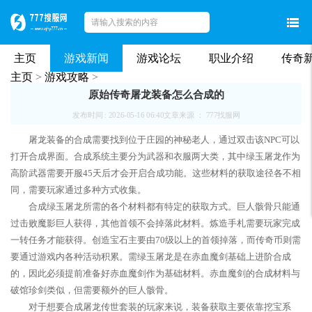
主页
游戏新闻
游戏论坛
职业介绍
传奇
主页
>
游戏攻略
>
原始传奇屠龙装备怎么合成的
发布时间 : 2026-05-16 06:40
文章来源 ： 777找服网
屠龙装备的合成需要找到位于庄园的神秘老人，通过双击该NPC可以
打开合成界面。合成系统主要分为武器和衣服两大类，其中绿玉屠龙作为
高阶武器需要开服45天后才会开启合成功能。这些材料的获取途径各不相
同，需要玩家通过多种方式收集。
合成绿玉屠龙所需的各个材料都有特定的获取方式。巨人骸骨只能通
过击败魔影巨人获得，其他首领不会掉落此材料。炼造手札需要玩家完成
一转任务才能获得。创造宝石主要由70级以上的首领掉落，而传奇币则需
要通过游戏内各种活动积累。需绿玉屠龙是在赤血魔剑基础上进阶合成
的，因此必须提前准备好赤血魔剑作为基础材料。赤血魔剑的合成材料与
破馆珍剑类似，但需要额外的巨人骸骨。
对于想要合成屠龙传世套装的玩家来说，装备获取主要依靠挖宝系