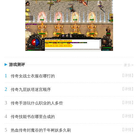
游戏测评
1
【详情】
传奇女战士衣服在哪打的
2
【详情】
传奇九层妖塔迷宫顺序
3
【详情】
传奇手游玩什么职业的人多些
4
【详情】
传奇技能书在哪里合成的
5
【详情】
热血传奇封魔谷的千年树妖多久刷