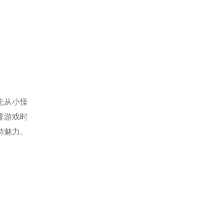
先从小怪
排游戏时
特魅力。