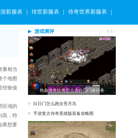
手游新服表
传世新服表
传奇世界新服表
游戏测评
更多»
数量相当
整个地图
是经验值
热血传奇比奇怎么去白日门派任务
白日门怎么跑去苍月岛
些区域的
手游复古传奇英雄版装备攻略图
别高，特
如果想要