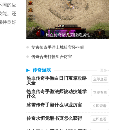
不同的应
技能。还
保持良好
热血传奇屠龙刀隐藏属性
复古传奇手游土城珍宝怪坐标
传奇合击打怪组合厉害
传奇游戏
更多»
热血传奇手游白日门宝箱攻略
立即查看
大全
热血传奇手游法师被动技能学
立即查看
什么
冰雪传奇手游什么职业厉害
立即查看
传奇永恒觉醒书页怎么获得
立即查看