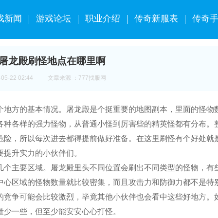
戏新闻
游戏论坛
职业介绍
传奇新服表
传奇
屠龙殿刷怪地点在哪里啊
5-22 02:44
文章来源 ：777找服网
个地方的基本情况。屠龙殿是个挺重要的地图副本，里面的怪物
各种各样的强力怪物，从普通小怪到厉害些的精英怪都有分布。
危险，所以每次进去都得提前做好准备。在这里刷怪有个好处就
要提升实力的小伙伴们。
几个主要区域。屠龙殿里头不同位置会刷出不同类型的怪物，有
中心区域的怪物数量就比较密集，而且攻击力和防御力都不是特
的竞争可能会比较激烈，毕竟其他小伙伴也会看中这些好地方。
量少一些，但至少能安安心心打怪。