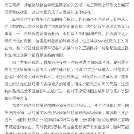
光芒回廊，其他路线都会导致返回之前的区域。光芒回廊之后依次是幽冥
回廊和纵横道，这些地图构成了封魔谷的主体结构。
纵横道作为连接多个区域的核心枢纽，具有四条不同路径，其中从上
往下数的第二条路线是通往封魔殿的正确选择。这个阶段的路线选择尤为
重要，一旦走错就需要重新开始，会耗费大量时间和资源。在纵横道之后
最终抵达封魔殿，这里是封魔谷的终点区域，也是终极boss虹魔教主的所
在地。整个行进过程需要牢记各个关键节点的正确路径，特别是雷霆之路
和纵横道这两个最容易迷路的地图。
除了主要路线外，封魔谷还存在一些特殊通道和隐藏区域。秘密通道
作为连接纵横道和霸者大厅的特殊路径，可通过特定坐标进入，但需要注
意这种通道分为可通行和不可通行两种类型。封魔道作为隐藏区域，需要
通过特殊走位技巧进入虚拟墙后的通道，但这个区域是封闭的死路。这些
特殊路径虽然不直接影响主线行进，但对于探索地图全貌和获取额外资源
都有重要意义。
需要特别注意封魔谷内的怪物分布和地形特点。各个区域都存在不同
等级的怪物，从封魔矿区的低级怪物到封魔殿的高级怪物，威胁程度逐步
提升。地图中还存在一些障碍物和特殊地形，合理利用这些地形特征有助
于规避怪物攻击。同时要意识到封魔谷全图都属于非安全区域，随时可能