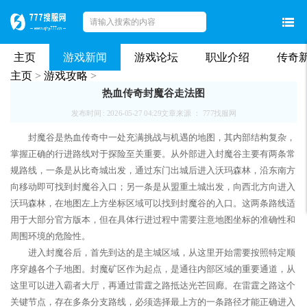
主页
游戏新闻
游戏论坛
职业介绍
传奇
主页
>
游戏攻略
>
热血传奇封魔谷走法图
发布时间 : 2026-05-27 04:29
文章来源 ： 777找服网
封魔谷是热血传奇中一处充满挑战与机遇的地图，其内部结构复杂，
掌握正确的行进路线对于探险至关重要。从外部进入封魔谷主要有两条常
规路线，一条是从比奇城出发，通过东门出城后进入沃玛森林，沿东南方
向移动即可找到封魔谷入口；另一条是从盟重土城出发，向西北方向进入
沃玛森林，在地图左上方坐标区域可以找到封魔谷的入口。这两条路线适
用于大部分官方版本，但在具体行进过程中需要注意地图坐标的准确性和
周围环境的危险性。
进入封魔谷后，首先到达的是主城区域，从这里开始需要按照特定顺
序穿越各个子地图。封魔矿区作为起点，是通往内部区域的重要通道，从
这里可以进入霸者大厅，再通过雷霆之路抵达光芒回廊。在雷霆之路这个
关键节点，存在多条分支路线，必须选择最上方的一条路径才能正确进入