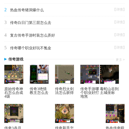
2
【详情】
热血传奇猪洞爆什么
3
【详情】
传奇白日门第三层怎么去
4
【详情】
复古传奇手游时装怎么弄好
5
【详情】
传奇哪个职业好玩不氪金
传奇游戏
原始传奇神
传奇3绝情
传奇烈火剑
传奇手游哪
毒蛇山谷到
石怎么合成
教主怎么去
法怎么获得
个职业好打
土城坐标
4级
地煞
传奇3赤月
传奇新手怎
热血传奇暗