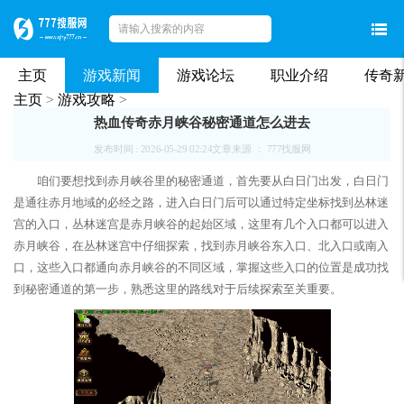
主页
游戏新闻
游戏论坛
职业介绍
传奇
主页
>
游戏攻略
>
热血传奇赤月峡谷秘密通道怎么进去
发布时间 : 2026-05-29 02:24
文章来源 ： 777找服网
咱们要想找到赤月峡谷里的秘密通道，首先要从白日门出发，白日门
是通往赤月地域的必经之路，进入白日门后可以通过特定坐标找到丛林迷
宫的入口，丛林迷宫是赤月峡谷的起始区域，这里有几个入口都可以进入
赤月峡谷，在丛林迷宫中仔细探索，找到赤月峡谷东入口、北入口或南入
口，这些入口都通向赤月峡谷的不同区域，掌握这些入口的位置是成功找
到秘密通道的第一步，熟悉这里的路线对于后续探索至关重要。