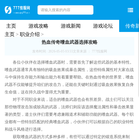
主页
游戏攻略
游戏新闻
游戏论坛
传奇
主页
>
职业介绍
>
热血传奇嗜血武器选择攻略
发布时间 : 2026-05-05 03:55
文章来源 ： 777找服网
各位小伙伴在选择嗜血武器时，需要首先了解这些武器的基本特性。
嗜血武器通常具有独特的吸血效果或暴击属性，这些特殊属性对大家在战
斗中保持生存能力和输出能力有着重要帮助。在热血传奇的世界里，嗜血
武器不仅能够提升咱们的攻击力，还能在关键时刻通过吸血效果恢复自身
生命值，这在持久战中显得尤为重要。
对于不同职业来说，适合的嗜血武器也会有所差异。战士们可以关注
那些物理攻击加成较高的武器，法师们则应该选择魔法属性和暴击效果显
著的类型，道士伙伴们需要考虑兼顾道术和辅助功能的嗜血武器。每个职
业都有一些特别匹配的经典嗜血武器，小伙伴们可以根据自己的职业特性
和战斗风格进行选择。
获取嗜血武器的方式多种多样，有些可以通过特定的锻造系统来制