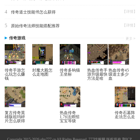
4
【详情】
传奇道士技能书怎么获得
5
【详情】
原始传奇法师技能搭配推荐
传奇游戏
传奇手游怎
封魔大殿怎
传奇多钩猫
热血传奇手
热血传奇45
么玩怎么赚
么走地图
王坐标
游升级最快
级道士多少
钱
方法是啥
血
复古传奇英
热血传奇
传奇石墓阵
雄版祖玛碎
1.76法师招
走法怎么走
片怎么获得
宝宝等级
Copyright 2015-2026 qhy777.cn All Rights Reserved. 777找服网 版权所有
鄂ICP