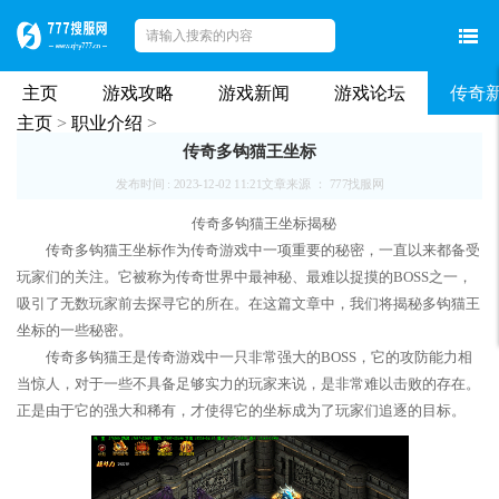
主页
游戏攻略
游戏新闻
游戏论坛
传奇
主页
>
职业介绍
>
传奇多钩猫王坐标
发布时间 : 2023-12-02 11:21
文章来源 ： 777找服网
传奇多钩猫王坐标揭秘
传奇多钩猫王坐标作为传奇游戏中一项重要的秘密，一直以来都备受
玩家们的关注。它被称为传奇世界中最神秘、最难以捉摸的BOSS之一，
吸引了无数玩家前去探寻它的所在。在这篇文章中，我们将揭秘多钩猫王
坐标的一些秘密。
传奇多钩猫王是传奇游戏中一只非常强大的BOSS，它的攻防能力相
当惊人，对于一些不具备足够实力的玩家来说，是非常难以击败的存在。
正是由于它的强大和稀有，才使得它的坐标成为了玩家们追逐的目标。