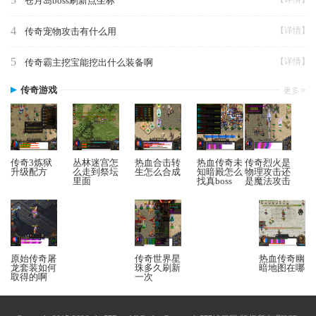
苍月岛boss刷新点坐标
4
【详情】
传奇宠物攻击有什么用
5
【详情】
传奇霸主挖宝能挖出什么装备啊
传奇游戏
传奇3炼狱
丛林迷宫怎
热血合击转
热血传奇未
传奇烈火是
升级配方
么走到祭坛
生怎么合成
知暗殿怎么
物理攻击还
里面
找真boss
是魔法攻击
原始传奇屠
传奇世界星
热血传奇幽
龙套装如何
珠多久刷新
暗地图在哪
取得的啊
一次